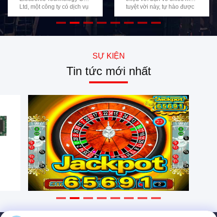
Ltd, một công ty có dịch vụ
tuyệt vời này, tự hào được
hậu mãi tuyệt vời, tự
sản xuất bởi Lie Jiang
hàotrình bày các ICT Bill
Electronic Công nghệ Co.,
Acceptor với hộp tiền mặt.
Ltd. Tủ chơi game này có
có khả năng chấp nhận
màn hình cảm ứng 19 inch
nhiều loại tiền tệ khác
gắn trên một Chassis sắt.
nhau từ các quốc gia khác
Nó được các khách hàng ở
SỰ KIỆN
nhau, bao gồm cả Trinidad
Mỹ và Jamaica ưa thích,
Tin tức mới nhất
và Tobago Đô la, Đô la
đặc biệt là để chơi POT O
Singapore, Thai Baht, và
GOLD 595 và American
nhiều người khác.
Style Roulette. Máy có
Máy chấp nhận hóa đơn
màn hình cảm ứng 19 inch,
ICT với hộp tiền thường
tăng cường với đèn LED
được sử dụng trong các
làm cho nó Chúng tôi đã
thiết bị điện tử, đặc biệt là
thiết kế máy với tùy chọn
trong khe video Tuy nhiên,
để tạo ra một lỗ Nếu khách
một số chủ phòng chơi
hàng thích chơi Roulette
game, những người có
kiểu Mỹ, không cần phải
nhiều kinh nghiệm hơn, có
mở lỗ, Tuy nhiên, đối với
thể xem xét các chế độ
các trò chơi như POG 595,
khác nhau của Bill
POG 510, hoặc POG 580,
Acceptor với hộp tiền mặt -
bảng điều khiển được
xung và hàng loạt. chủ
trang bị hai Buttons Panel,
thường cài đặt Bill
cho phép dễ dàng cài đặt
Acceptor với hộp tiền trong
các nút cần thiết để chơi
chế độ xung, điều này có
trò chơi POG 510 hoặc
khả năng dẫn đến hack
POG 595. Máy này có
Các nỗ lực của người chơi
nhiều lợi thế. Nó có kích