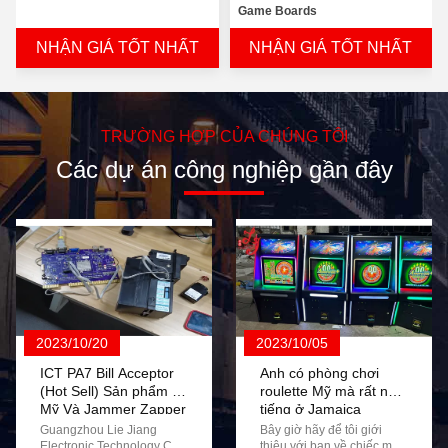
Game Boards
NHẬN GIÁ TỐT NHẤT
NHẬN GIÁ TỐT NHẤT
TRƯỜNG HỢP CỦA CHÚNG TÔI
Các dự án công nghiệp gần đây
2023/10/20
2023/10/05
ICT PA7 Bill Acceptor
Anh có phòng chơi
(Hot Sell) Sản phẩm ở
roulette Mỹ mà rất nổi
Mỹ Và Jammer Zapper
tiếng ở Jamaica
Thử nghiệm Hacking
không?
Guangzhou Lie Jiang
Bây giờ hãy để tôi giới
trên ICT Bill Acceptor
Electronic Technology Co.,
thiệu với bạn về chiếc máy