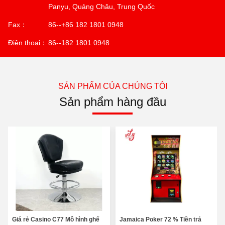
Panyu, Quảng Châu, Trung Quốc
Fax：
86--+86 182 1801 0948
Điện thoại：
86--182 1801 0948
SẢN PHẨM CỦA CHÚNG TÔI
Sản phẩm hàng đầu
Giá rẻ Casino C77 Mô hình ghế
Jamaica Poker 72 % Tiền trả