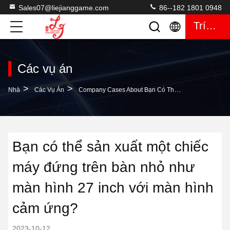
Sales07@liejianggame.com
86--182 1801 0948
Trích Dẫn
Các vụ án
>
>
Nhà
Các Vụ Án
Company Cases About Bạn Có Thể Sản Xuất Một Chiếc Máy Đứng Trên Bàn Nhỏ Như Màn Hình 27 Inch Với Màn Hình Cảm Ứng?
Bạn có thể sản xuất một chiếc
máy đứng trên bàn nhỏ như
màn hình 27 inch với màn hình
cảm ứng?
2023-10-12