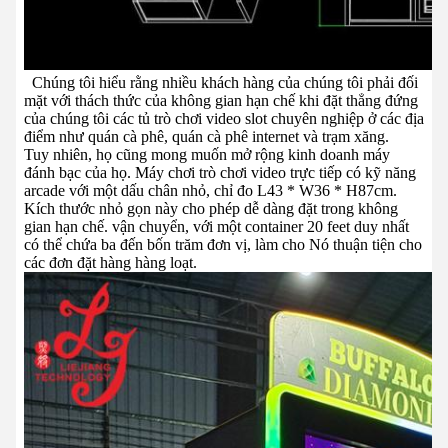
Chúng tôi hiểu rằng nhiều khách hàng của chúng tôi phải đối
mặt với thách thức của không gian hạn chế khi đặt thẳng đứng
của chúng tôi
các tủ trò chơi video slot chuyên nghiệp ở các địa
điểm như quán cà phê, quán cà phê internet và trạm xăng.
Tuy nhiên, họ cũng mong muốn mở rộng kinh doanh máy
đánh bạc của họ.
Máy chơi trò chơi video trực tiếp có kỹ năng
arcade với một dấu chân nhỏ, chỉ đo L43 * W36 * H87cm.
Kích thước nhỏ gọn này cho phép dễ dàng đặt trong không
gian hạn chế.
vận chuyển, với một container 20 feet duy nhất
có thể chứa ba đến bốn trăm đơn vị, làm cho
Nó thuận tiện cho
các đơn đặt hàng hàng loạt.