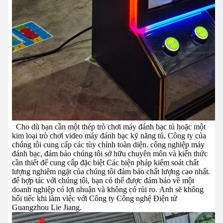
Cho dù bạn cần một thép trò chơi máy đánh bạc tủ hoặc một
kim loại trò chơi video máy đánh bạc kỹ năng tủ,
Công ty của
chúng tôi cung cấp các tùy chỉnh toàn diện.
công nghiệp máy
đánh bạc, đảm bảo chúng tôi sở hữu chuyên môn và kiến thức
cần thiết để cung cấp đặc biệt
Các biện pháp kiểm soát chất
lượng nghiêm ngặt của chúng tôi đảm bảo chất lượng cao nhất.
để hợp tác với chúng tôi, bạn có thể được đảm bảo về một
doanh nghiệp có lợi nhuận và không có rủi ro.
Anh sẽ không
hối tiếc khi làm việc với Công ty Công nghệ Điện tử
Guangzhou Lie Jiang.