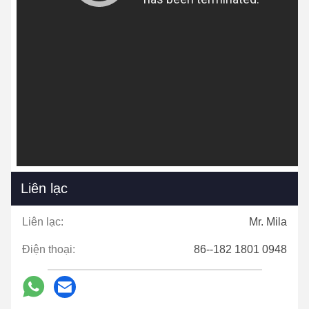
Liên lạc
Liên lạc:
Mr. Mila
Điện thoại:
86--182 1801 0948