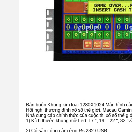
Bán buôn Khung kim loại 1280X1024 Màn hình cảm 
Hội nghị thượng đỉnh xổ số thế giới, Macau Gaming,
Nhà cung cấp chính thức của cuộc thi xổ số thế giớ
1) Kích thước khung mở Led: 17 '', 19 ',' 22 '', 32 "
2) Có sẵn cổng cảm ứng Rs 232 / USB