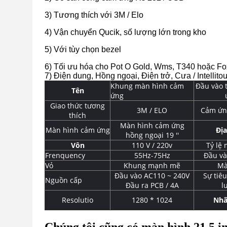
3) Tương thích với 3M / Elo
4) Vận chuyển Qucik, số lượng lớn trong kho
5) Với tùy chọn bezel
6) Tối ưu hóa cho Pot O Gold, Wms, T340 hoặc F
7) Điện dung, Hồng ngoại, Điện trở, Cưa / Intelli
Khung màn hình cảm
Đầu vào 
Tên
ứng
Giao thức tương
3M / ELO
Cảm ứn
thích
Màn hình cảm ứng
Màn hình cảm ứng
Đị
hồng ngoại 19 ''
Vôn
110 V / 220v
Tỷ lệ
Frenquency
55Hz-75Hz
Đầu và
Vỏ
Khung mạnh mẽ
Mà
Đầu vào AC110 ~ 240V
Sự tiê
Nguồn cấp
Đầu ra PCB / 4A
l
Resolutio
1280 * 1024
Nhã