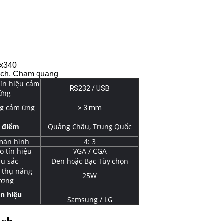
ox340
touch, Chạm quang
tín hiệu cảm
RS232 / USB
ứng
g cảm ứng
> 3 mm
a điểm
Quảng Châu, Trung Quốc
 màn hình
4: 3
o tín hiệu
VGA / CGA
u sắc
Đen hoặc Bạc Tùy chọn
u thụ năng
25W
ượng
n hiệu
Samsung / LG