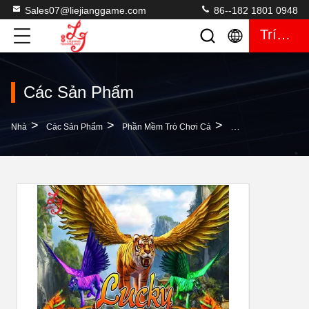
Sales07@liejianggame.com
86--182 1801 0948
Trích Dẫn
Các Sản Phẩm
>
>
>
Nhà
Các Sản Phẩm
Phần Mềm Trò Chơi Cá
Lucky Tiger King A