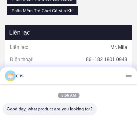
Phần Mềm Trò Chơi Cá Vua Khỉ
Liên lạc
Liên lạc:
Mr. Mila
Điện thoại:
86--182 1801 0948
cris
Liên hệ ngay bây giờ
8:56 AM
Good day, what product are you looking for?
Gửi cho chúng tôi.