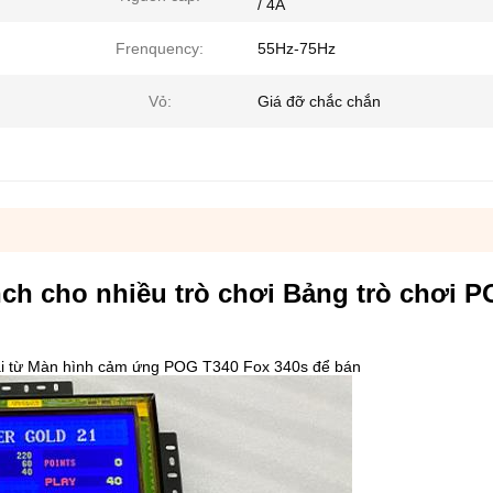
/ 4A
Frenquency:
55Hz-75Hz
Vỏ:
Giá đỡ chắc chắn
ch cho nhiều trò chơi Bảng trò chơi 
ại từ Màn hình cảm ứng POG T340 Fox 340s để bán