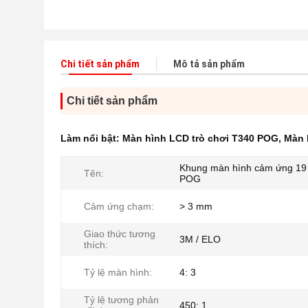
Chi tiết sản phẩm
Mô tả sản phẩm
Chi tiết sản phẩm
Làm nổi bật:
Màn hình LCD trò chơi T340 POG
,
Màn 
Khung màn hình cảm ứng 19 
Tên:
POG
Cảm ứng chạm:
> 3 mm
Giao thức tương
3M / ELO
thích:
Tỷ lệ màn hình:
4: 3
Tỷ lệ tương phản
450: 1