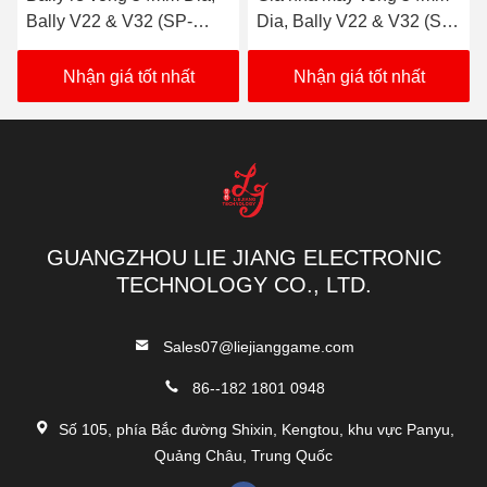
Shamrock 7's
Vàng đen 21
Spin Jack 21
Phần thưởng
Ba tầng
Respin 777
Spin Ball
Hàng vàng đáp
POT 510
Máy trò chơi đa màn hình
ứng
cảm ứng
Chúng tôi cũng có phiên bản phần mềm POG 580
Jacks hoặc tốt
Shamrock 7's
Shamrock 7's
hơn