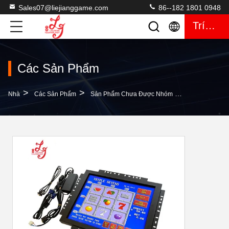
Sales07@liejianggame.com
86--182 1801 0948
Trích Dẫn
Các Sản Phẩm
>
>
>
Nhà
Các Sản Phẩm
Sản Phẩm Chưa Được Nhóm
Màn Hình Cảm