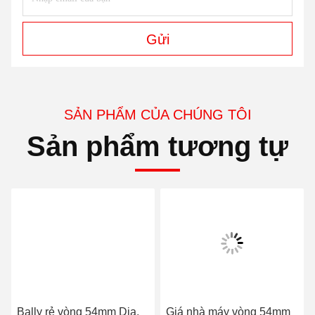
Màn hình cảm ứng 19 "hoặc 22" này được hỗ trợ Trò
chơi LOL, Trò chơi vàng POT O, Cuộc sống
Trò chơi xa xỉ.
POG Pot O Gold Có một số phiên bản, như 510, 580,
590, 585, 590,595,
Vertsion khác nhau Có các tên khác nhau.
Màn hình cảm ứng
Tên trò chơi của phiên
bản POT O Gold 510
Xổ số siêu chọn
Touch Easy Keno
Keno siêu bóng
Jacks hoặc tốt
Double-Up Keno
Siêu nhân đôi
hơn
Bingo siêu vàng
Wild Jokers
Deuces Wild