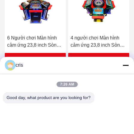
4 người chơi Màn hình
8 người chơi Màn hình
cảm ứng 23,8 inch Sòng
cảm ứng 23,8 inch Sòng
bạc Cờ bạc Màn hình cảm
bạc Đánh bạc Màn hình
ứng Jackpot Máy đánh
cảm ứng Jackpot Máy
Nhận giá tốt nhất
Nhận giá tốt nhất
cris
bạc Roulette để bán
đánh bạc Roulette để bán
7:26 AM
Good day, what product are you looking for?
GUANGZHOU LIE JIANG ELECTRONIC
TECHNOLOGY CO., LTD.