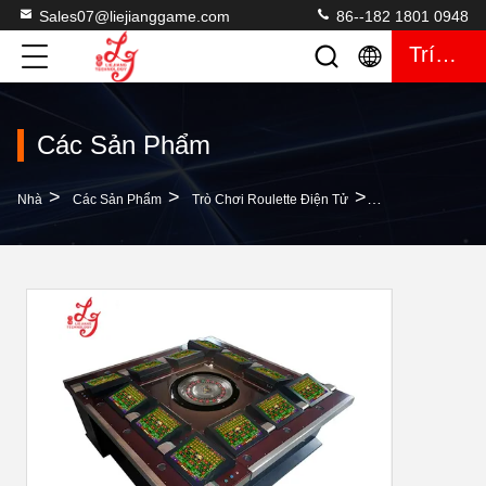
Sales07@liejianggame.com
86--182 1801 0948
Trích Dẫn
Các Sản Phẩm
>
>
>
Nhà
Các Sản Phẩm
Trò Chơi Roulette Điện Tử
Mega Roulette 12