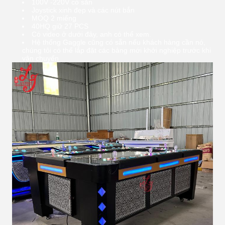
100V -220V có sẵn
Joystick xinh đẹp và các nút bắn
MOQ 2 miếng
40HQ giữ 27 PCS
Có video ở dưới đây, anh có thể xem.
Hệ thống Gaggle cũng có sẵn nếu khách hàng cần nó,
chúng tôi có thể lắp đặt các bảng mới khởi nghiệp trước khi
vận chuyển