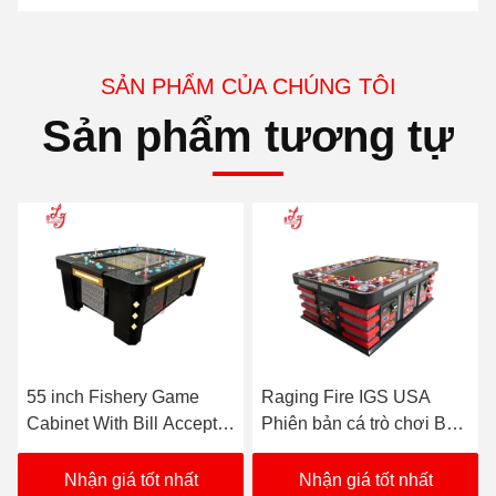
SẢN PHẨM CỦA CHÚNG TÔI
Sản phẩm tương tự
Raging Fire IGS USA
Tủ bàn Ocean King 3
Phiên bản cá trò chơi Bàn
Buffalo Thunder Fish với
trò chơi đánh bạc
màn hình 100 inch
Nhận giá tốt nhất
Nhận giá tốt nhất