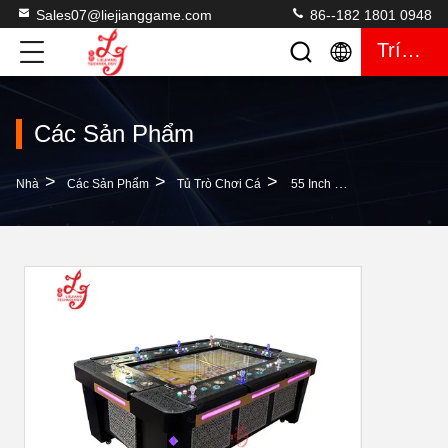
Sales07@liejianggame.com
86--182 1801 0948
Trích Dẫn
Các Sản Phẩm
>
>
>
Nhà
Các Sản Phẩm
Tủ Trò Chơi Cá
55 Inch Metal Box Cabinet Video Skilled Fish Hunter Máy Chơi Trò Chơi Để Bán