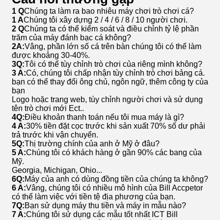
1 Q
Chúng ta làm ra bao nhiêu máy chơi trò chơi cá?
1 A
Chúng tôi xây dựng 2 / 4 / 6 / 8 / 10 người chơi.
2 Q
Chúng ta có thể kiểm soát và điều chỉnh tỷ lệ phần
trăm của máy đánh bạc cá không?
2A:
Vâng, phần lớn số cá trên bàn chúng tôi có thể làm
được khoảng 30-40%.
3Q:
Tôi có thể tùy chỉnh trò chơi của riêng mình không?
3 A:
Có, chúng tôi chấp nhận tùy chỉnh trò chơi bảng cá.
bạn có thể thay đổi ông chủ, ngôn ngữ, thêm công ty của
bạn
Logo hoặc trang web, tùy chỉnh người chơi và sử dụng
tên trò chơi mới Ect..
4Q:
Điều khoản thanh toán nếu tôi mua máy là gì?
4 A:
30% tiền đặt cọc trước khi sản xuất 70% số dư phải
trả trước khi vận chuyển.
5Q:
Thị trường chính của anh ở Mỹ ở đâu?
5 A:
Chúng tôi có khách hàng ở gần 90% các bang của
Mỹ.
Georgia, Michigan, Ohio...
6Q:
Máy của anh có dùng đồng tiền của chúng ta không?
6 A:
Vâng, chúng tôi có nhiều mô hình của Bill Accpetor
có thể làm việc với tiền tệ địa phương của bạn.
7Q:
Bạn sử dụng máy thu tiền và máy in mẫu nào?
7 A:
Chúng tôi sử dụng các mẫu tốt nhất ICT Bill