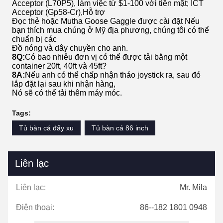
Acceptor (L70P5), làm việc từ $1-100 với tiền mặt; ICT
Acceptor (Gp58-Cr),Hỗ trợ
Đọc thẻ hoặc Mutha Goose Gaggle được cài đặt Nếu
bạn thích mua chúng ở Mỹ địa phương, chúng tôi có thể
chuẩn bị các
Đồ nóng và dây chuyền cho anh.
8Q:
Có bao nhiêu đơn vị có thể được tải bằng một
container 20ft, 40ft và 45ft?
8A:
Nếu anh có thể chấp nhận tháo joystick ra, sau đó
lắp đặt lại sau khi nhận hàng,
Nó sẽ có thể tải thêm máy móc.
Tags:
Tủ bàn cá đẩy xu
Tủ bàn cá 86 inch
Liên lạc
Liên lạc:
Mr. Mila
Điện thoại:
86--182 1801 0948