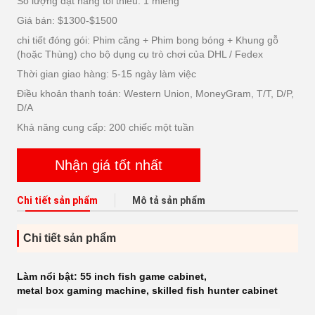
Số lượng đặt hàng tối thiểu: 1 miếng
Giá bán: $1300-$1500
chi tiết đóng gói: Phim căng + Phim bong bóng + Khung gỗ
(hoặc Thùng) cho bộ dụng cụ trò chơi của DHL / Fedex
Thời gian giao hàng: 5-15 ngày làm việc
Điều khoản thanh toán: Western Union, MoneyGram, T/T, D/P,
D/A
Khả năng cung cấp: 200 chiếc một tuần
Nhận giá tốt nhất
Chi tiết sản phẩm
Mô tả sản phẩm
Chi tiết sản phẩm
Làm nổi bật:
55 inch fish game cabinet
,
metal box gaming machine
,
skilled fish hunter cabinet