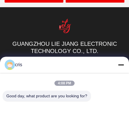
GUANGZHOU LIE JIANG ELECTRONIC
TECHNOLOGY CO., LTD.
cris
Sales07@liejianggame.com
86--182 1801 0948
4:08 PM
Số 105, phía Bắc đường Shixin, Kengtou, khu vực Panyu,
Good day, what product are you looking for?
Quảng Châu, Trung Quốc
Trung Quốc Chất lượng tốt Màn hình cảm ứng Nhà cung cấp. 2019-2026
Guangzhou Lie Jiang Electronic Technology Co., Ltd. Tất cả các quyền được