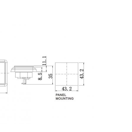
nh tròn, hình bầu dục, hình vuông và hình chữ nhật, chúng tôi
 tôi sẽ đáp ứng nhu cầu của bạn.
i cho bất cứ ai cần thiết bị sòng bạc.
hợp tác với một công ty đảm bảo sản phẩm và dịch vụ hàng đầu.