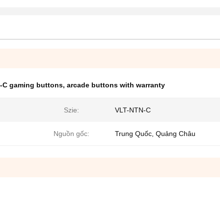
-C gaming buttons
,
arcade buttons with warranty
Szie:
VLT-NTN-C
Nguồn gốc:
Trung Quốc, Quảng Châu
g ty hàng đầu chuyên sản xuất tích hợp,
 máy chơi game cờ bạc.
ánh bạc video của sòng bạc và nổi tiếng với chất lượng vượt trộ