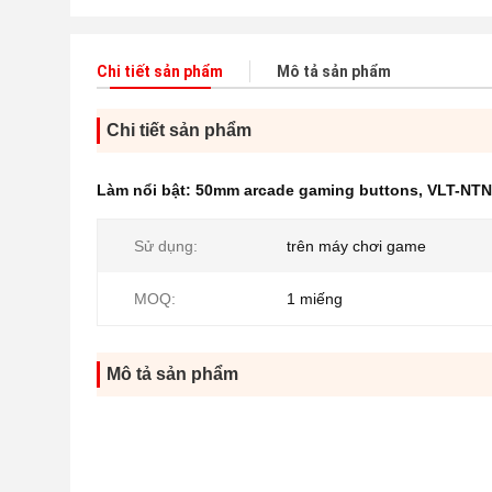
Chi tiết sản phẩm
Mô tả sản phẩm
Chi tiết sản phẩm
Làm nổi bật:
50mm arcade gaming buttons
,
VLT-NTN
Sử dụng:
trên máy chơi game
MOQ:
1 miếng
Mô tả sản phẩm
Liejiang Electronic Technology Co., Ltd là một côn
phát triển và nghiên cứu phần mềm và phần cứng
được thiết kế đặc biệt để sử dụng trong các máy đ
chúng.