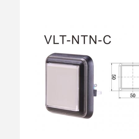
Với một loạt các phong cách nút có sẵn, bao gồm hì
Chúng tôi tin rằng sự lựa chọn đa dạng của chúng
Công ty Công nghệ cung cấp cơ hội hợp tác tuyệt vờ
Liên hệ với chúng tôi ngay hôm nay để có cơ hội 